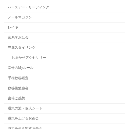
バースデー・リーディング
メールマガジン
レイキ
家系学お話会
専属スタイリング
おまかせアクセサリー
幸せのMyルール
手相数秘鑑定
数秘術勉強会
書籍ご感想
運気の波・個人シート
運気を上げるお茶会
魅力を引き出すお茶会