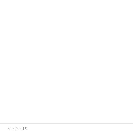
Office Kitagawa代表
喜多川恵凛(きたがわえりん)
カテゴリー
お勉強 (2)
お知らせ (36)
イベント (1)