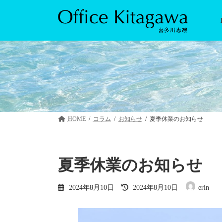
コ
ナ
ン
ビ
テ
ゲ
ン
ー
ツ
シ
へ
ョ
ス
ン
キ
に
ッ
移
プ
動
HOME
コラム
お知らせ
夏季休業のお知らせ
夏季休業のお知らせ
最
2024年8月10日
2024年8月10日
erin
終
更
新
日