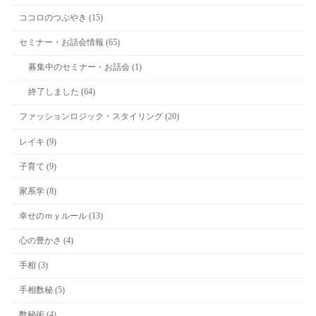
ココロのつぶやき (15)
セミナー・お話会情報 (65)
募集中のセミナー・お話会 (1)
終了しました (64)
ファッションロジック・スタイリング (20)
レイキ (9)
子育て (9)
家系学 (8)
幸せのｍｙルール (13)
心の豊かさ (4)
手相 (3)
手相数秘 (5)
数秘術 (4)