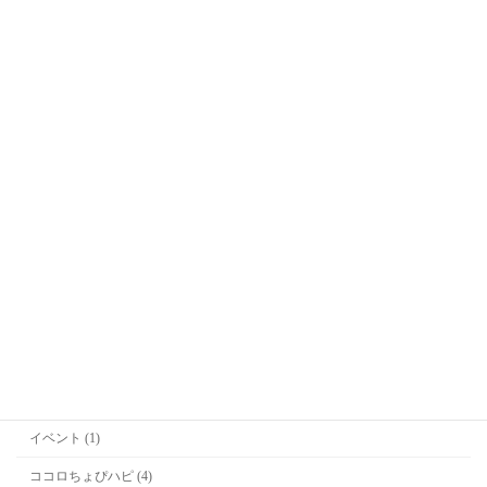
Office Kitagawa代表
喜多川恵凛(きたがわえりん)
カテゴリー
お勉強 (2)
お知らせ (36)
イベント (1)
ココロちょぴハピ (4)