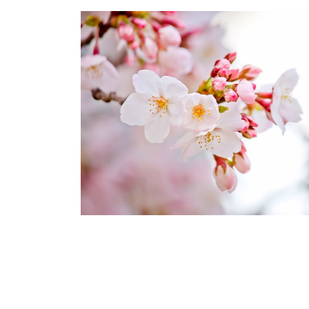
更
新
日
時
: