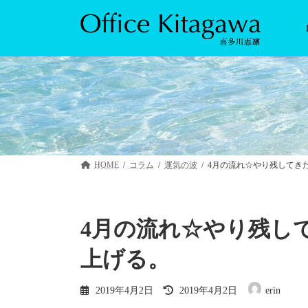
コ
ナ
ン
ビ
テ
ゲ
ン
ー
ツ
シ
へ
ョ
ス
ン
キ
に
ッ
移
プ
動
HOME
コラム
運気の波
4月の流れ☆やり残してき
4月の流れ☆やり残し
上げる。
最
2019年4月2日
2019年4月2日
erin
終