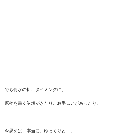
本当に遠い未来、夢のように扱ってきた、自分の思い、願い。
本を書く、ということを、
すっかりとどこかに追いやってしまって、
忘れてしまっていたような時期もありました。
でも何かの折、タイミングに、
原稿を書く依頼がきたり、お手伝いがあったり。
今思えば、本当に、ゆっくりと…。