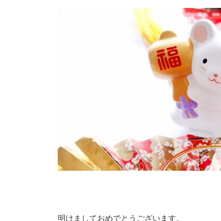
更
新
日
時
:
明けましておめでとうございます。