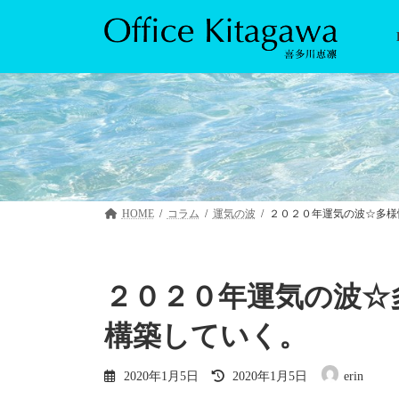
コ
ナ
ン
ビ
テ
ゲ
ン
ー
ツ
シ
へ
ョ
ス
ン
キ
に
ッ
移
プ
動
HOME
コラム
運気の波
２０２０年運気の波☆多様
２０２０年運気の波☆
構築していく。
最
2020年1月5日
2020年1月5日
erin
終