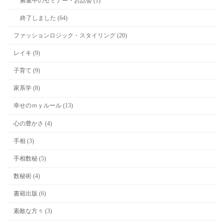
募集中のセミナー・お話会 (1)
終了しました (64)
ファッションロジック・スタイリング (20)
レイキ (9)
子育て (9)
家系学 (8)
幸せのｍｙルール (13)
心の豊かさ (4)
手相 (3)
手相数秘 (5)
数秘術 (4)
書籍出版 (6)
素敵な方々 (3)