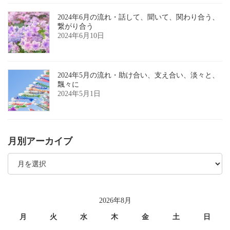
2024年6月の流れ・話して、聞いて、関わり合う、
繋がり合う
2024年6月10日
2024年5月の流れ・助け合い、支え合い、淡々と、
飄々に
2024年5月1日
月別アーカイブ
月
別
ア
ー
カ
イ
2026年8月
ブ
月
火
水
木
金
土
日