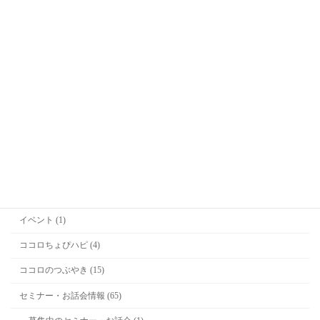
Office Kitagawa代表
喜多川恵凛(きたがわえりん)
カテゴリー
お勉強 (2)
お知らせ (36)
イベント (1)
ココロちょぴハピ (4)
ココロのつぶやき (15)
セミナー・お話会情報 (65)