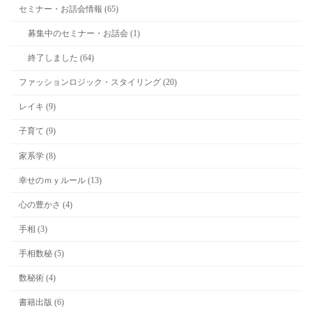
セミナー・お話会情報 (65)
募集中のセミナー・お話会 (1)
終了しました (64)
ファッションロジック・スタイリング (20)
レイキ (9)
子育て (9)
家系学 (8)
幸せのｍｙルール (13)
心の豊かさ (4)
手相 (3)
手相数秘 (5)
数秘術 (4)
書籍出版 (6)