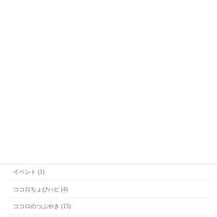
Office Kitagawa代表
喜多川恵凛(きたがわえりん)
カテゴリー
お勉強 (2)
お知らせ (36)
イベント (1)
ココロちょぴハピ (4)
ココロのつぶやき (15)