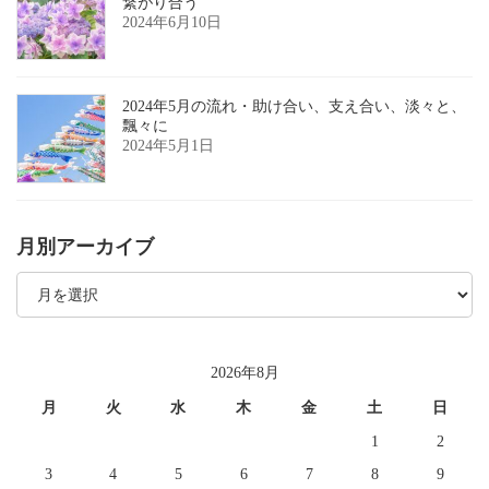
繋がり合う
2024年6月10日
2024年5月の流れ・助け合い、支え合い、淡々と、
飄々に
2024年5月1日
月別アーカイブ
月
別
ア
ー
カ
イ
2026年8月
ブ
月
火
水
木
金
土
日
1
2
3
4
5
6
7
8
9