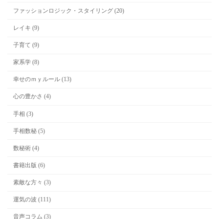
ファッションロジック・スタイリング (20)
レイキ (9)
子育て (9)
家系学 (8)
幸せのｍｙルール (13)
心の豊かさ (4)
手相 (3)
手相数秘 (5)
数秘術 (4)
書籍出版 (6)
素敵な方々 (3)
運気の波 (111)
音声コラム (3)