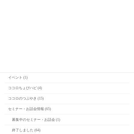
Office Kitagawa代表
喜多川恵凛(きたがわえりん)
カテゴリー
お勉強 (2)
お知らせ (36)
イベント (1)
ココロちょぴハピ (4)
ココロのつぶやき (15)
セミナー・お話会情報 (65)
募集中のセミナー・お話会 (1)
終了しました (64)