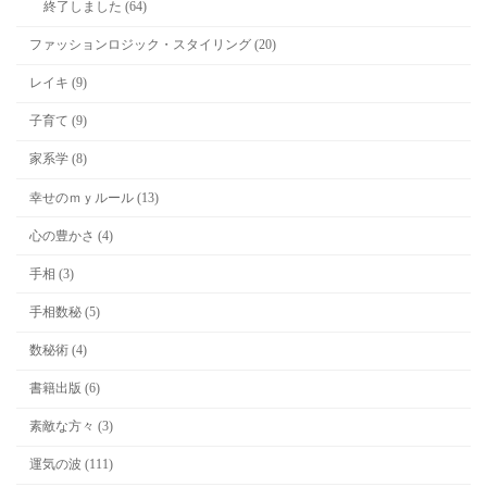
終了しました (64)
ファッションロジック・スタイリング (20)
レイキ (9)
子育て (9)
家系学 (8)
幸せのｍｙルール (13)
心の豊かさ (4)
手相 (3)
手相数秘 (5)
数秘術 (4)
書籍出版 (6)
素敵な方々 (3)
運気の波 (111)