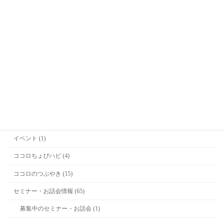
Office Kitagawa代表
喜多川恵凛(きたがわえりん)
カテゴリー
お勉強 (2)
お知らせ (36)
イベント (1)
ココロちょぴハピ (4)
ココロのつぶやき (15)
セミナー・お話会情報 (65)
募集中のセミナー・お話会 (1)