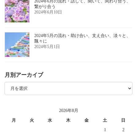
2024年6月の流れ・話して、聞いて、関わり合う、
繋がり合う
2024年6月10日
2024年5月の流れ・助け合い、支え合い、淡々と、
飄々に
2024年5月1日
月別アーカイブ
月
別
ア
ー
カ
イ
2026年8月
ブ
月
火
水
木
金
土
日
1
2