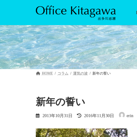
コ
ナ
ン
ビ
テ
ゲ
ン
ー
ツ
シ
へ
ョ
ス
ン
キ
に
ッ
移
プ
動
HOME
コラム
運気の波
新年の誓い
新年の誓い
最
2013年10月31日
2016年11月30日
erin
終
更
新
日