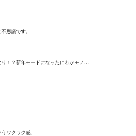
と不思議です。
なり！？新年モードになったにわかモノ…
いうワクワク感、