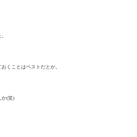
た。
ておくことはベストだとか。
か(笑)
。