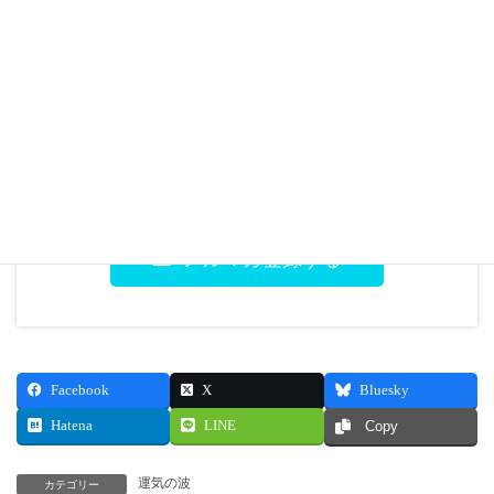
毎日を元気にスタートさせるヒントを詰め込んだ特
別コラムをお届けします。
ブログでは明かしていない裏話や心温まるエピソー
ド満載。
笑顔になれる情報から深い気づきまで、読むたびに
新しい発見があります。
メルマガ登録する
Facebook
X
Bluesky
Hatena
LINE
Copy
運気の波
カテゴリー